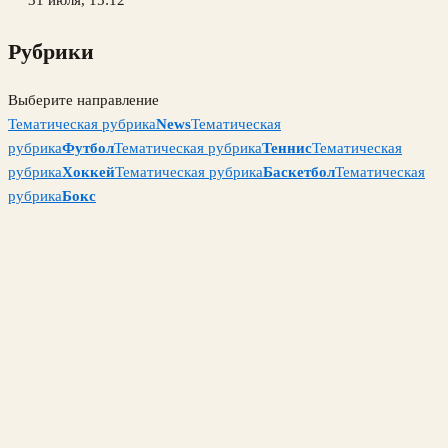
31 июля, 15:12
Рубрики
Выберите направление
Тематическая рубрика
News
Тематическая
рубрика
Футбол
Тематическая рубрика
Теннис
Тематическая
рубрика
Хоккей
Тематическая рубрика
Баскетбол
Тематическая
рубрика
Бокс