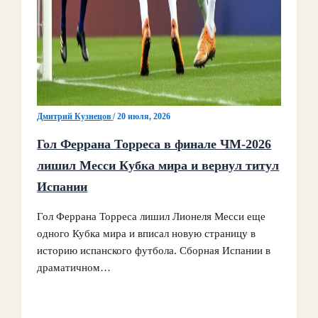
Дмитрий Кузнецов
/
20 июля, 2026
Гол Феррана Торреса в финале ЧМ‑2026
лишил Месси Кубка мира и вернул титул
Испании
Гол Феррана Торреса лишил Лионеля Месси еще
одного Кубка мира и вписал новую страницу в
историю испанского футбола. Сборная Испании в
драматичном…