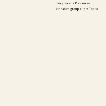
фигуристов России на
kinoshita group cup в Токио
— главный старт сезона
4
августа, 2026
© 2026 Лайв Спорт
Новости ЦСКА
News
Баскетбол
Бокс
Теннис
Футбол
Хоккей