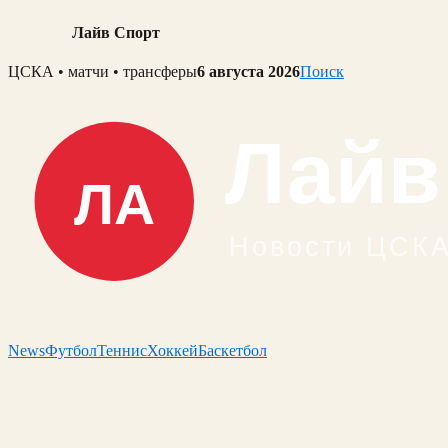
Лайв Спорт
Skip
ЦСКА • матчи • трансферы
6 августа 2026
Поиск
to
content
News
Футбол
Теннис
Хоккей
Баскетбол