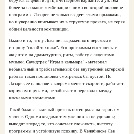
берутся за флип и лутц в четверном варианте, а уж тем
более за сложные комбинации с ними во второй половине
программы. Лазарев не только владеет этими прыжками,
но и уверенно вписывает их в структуру проката, не теряя
общей цельности композиции.
Важно и то, что у Льва нет выраженного перекоса в
сторону "голой техники". Его программы выстроены с
акцентом на драматургию, ритм, работу с акцентами
музыки. Саундтрек "Игры в кальмара" - материал
небанальный и требовательный: без внутренней актерской
работы такая постановка смотрелась бы пустой. Но
Лазарев ее наполняет: вовремя меняет скорости, работает
корпусом и руками, не забывает о переходах между
ключевыми элементами.
Такой баланс - главный признак потенциала на взрослом
уровне. Одними квадами там уже никого не удивишь;
выводят вперед те, кто сочетает сложность, чистоту,
программы и устойчивую психику. В Челябинске Лев