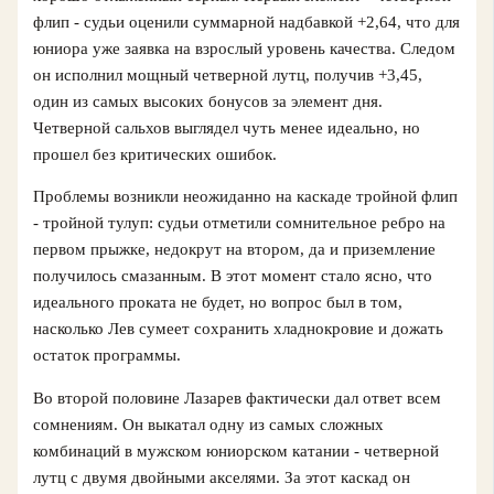
флип - судьи оценили суммарной надбавкой +2,64, что для
юниора уже заявка на взрослый уровень качества. Следом
он исполнил мощный четверной лутц, получив +3,45,
один из самых высоких бонусов за элемент дня.
Четверной сальхов выглядел чуть менее идеально, но
прошел без критических ошибок.
Проблемы возникли неожиданно на каскаде тройной флип
- тройной тулуп: судьи отметили сомнительное ребро на
первом прыжке, недокрут на втором, да и приземление
получилось смазанным. В этот момент стало ясно, что
идеального проката не будет, но вопрос был в том,
насколько Лев сумеет сохранить хладнокровие и дожать
остаток программы.
Во второй половине Лазарев фактически дал ответ всем
сомнениям. Он выкатал одну из самых сложных
комбинаций в мужском юниорском катании - четверной
лутц с двумя двойными акселями. За этот каскад он