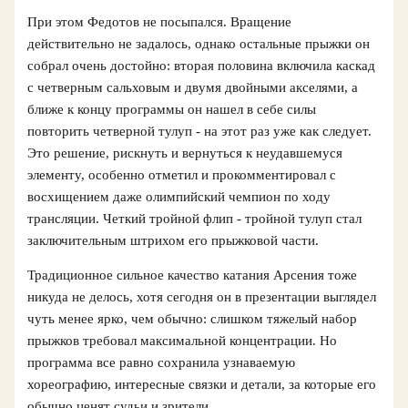
При этом Федотов не посыпался. Вращение
действительно не задалось, однако остальные прыжки он
собрал очень достойно: вторая половина включила каскад
с четверным сальховым и двумя двойными акселями, а
ближе к концу программы он нашел в себе силы
повторить четверной тулуп - на этот раз уже как следует.
Это решение, рискнуть и вернуться к неудавшемуся
элементу, особенно отметил и прокомментировал с
восхищением даже олимпийский чемпион по ходу
трансляции. Четкий тройной флип - тройной тулуп стал
заключительным штрихом его прыжковой части.
Традиционное сильное качество катания Арсения тоже
никуда не делось, хотя сегодня он в презентации выглядел
чуть менее ярко, чем обычно: слишком тяжелый набор
прыжков требовал максимальной концентрации. Но
программа все равно сохранила узнаваемую
хореографию, интересные связки и детали, за которые его
обычно ценят судьи и зрители.