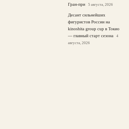
Гран-при
5 августа, 2026
Десант сильнейших
фигуристов России на
kinoshita group cup в Токио
— главный старт сезона
4
августа, 2026
© 2026 Лайв Спорт
Новости ЦСКА
News
Баскетбол
Бокс
Теннис
Футбол