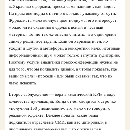
всё красиво оформим, пресса сама напишет, как надо».
На практике медиа отлично отличают упаковку от сути.
Журналиста мало волнует цвет подиума, его интересует,
можно ли из сказанного сделать ясный и честный
материал. Точно так же опасно считать, что один яркий
спикер решит все задачи. Если он харизматичен, но
уходит в шутки и метафоры, а конкретики мало, итоговый
информационный шум может только запутать аудиторию.
Поэтому услуги аналитики пресс-конференций нужны не
для того, чтобы похвалить дизайн, а чтобы показать, где
ваши смыслы «просели» или были сказаны так, что их
легко исказить.
Второе заблуждение — вера в «магический KPI» в виде
количества публикаций. Когда отчёт сводится к строчке
«получили 150 упоминаний», это мало что говорит о
реальном эффекте. Важнее понять, какие темы
подхватили отраслевые СМИ, как вас цитировали в
профильных телеграм-каналах, что обсуждали в