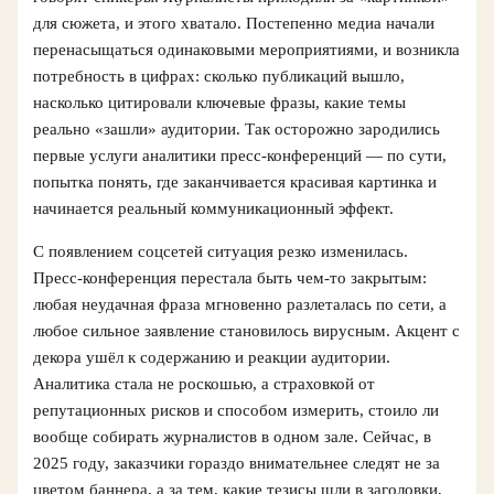
для сюжета, и этого хватало. Постепенно медиа начали
перенасыщаться одинаковыми мероприятиями, и возникла
потребность в цифрах: сколько публикаций вышло,
насколько цитировали ключевые фразы, какие темы
реально «зашли» аудитории. Так осторожно зародились
первые услуги аналитики пресс-конференций — по сути,
попытка понять, где заканчивается красивая картинка и
начинается реальный коммуникационный эффект.
С появлением соцсетей ситуация резко изменилась.
Пресс-конференция перестала быть чем-то закрытым:
любая неудачная фраза мгновенно разлеталась по сети, а
любое сильное заявление становилось вирусным. Акцент с
декора ушёл к содержанию и реакции аудитории.
Аналитика стала не роскошью, а страховкой от
репутационных рисков и способом измерить, стоило ли
вообще собирать журналистов в одном зале. Сейчас, в
2025 году, заказчики гораздо внимательнее следят не за
цветом баннера, а за тем, какие тезисы шли в заголовки,