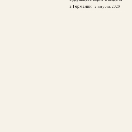
в Германии
2 августа, 2026
Лала Крамаренко готовит
дебютный сингл, а Яна
Кудрявцева верит в медали
ЧМ
1 августа, 2026
© 2026 Лайв Спорт
Новости ЦСКА
News
Баскетбол
Бокс
Теннис
Футбол
Хоккей