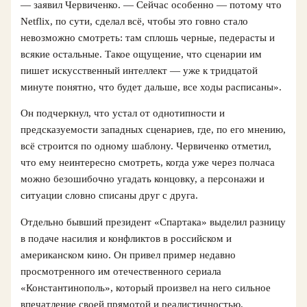
— заявил Червиченко. — Сейчас особенно — потому что
Netflix, по сути, сделал всё, чтобы это говно стало
невозможно смотреть: там сплошь черные, педерасты и
всякие остальные. Такое ощущение, что сценарии им
пишет искусственный интеллект — уже к тридцатой
минуте понятно, что будет дальше, все ходы расписаны».
Он подчеркнул, что устал от однотипности и
предсказуемости западных сценариев, где, по его мнению,
всё строится по одному шаблону. Червиченко отметил,
что ему неинтересно смотреть, когда уже через полчаса
можно безошибочно угадать концовку, а персонажи и
ситуации словно списаны друг с друга.
Отдельно бывший президент «Спартака» выделил разницу
в подаче насилия и конфликтов в российском и
американском кино. Он привел пример недавно
просмотренного им отечественного сериала
«Константинополь», который произвел на него сильное
впечатление своей прямотой и реалистичностью.