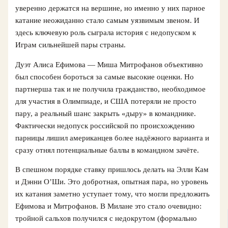
уверенно держатся на вершине, но именно у них парное
катание неожиданно стало самым уязвимым звеном. И
здесь ключевую роль сыграла история с недопуском к
Играм сильнейшей пары страны.
Дуэт Алиса Ефимова — Миша Митрофанов объективно
был способен бороться за самые высокие оценки. Но
партнерша так и не получила гражданство, необходимое
для участия в Олимпиаде, и США потеряли не просто
пару, а реальный шанс закрыть «дыру» в команднике.
Фактически недопуск российской по происхождению
парницы лишил американцев более надёжного варианта и
сразу отнял потенциальные баллы в командном зачёте.
В спешном порядке ставку пришлось делать на Элли Кам
и Дэнни О’Ши. Это добротная, опытная пара, но уровень
их катания заметно уступает тому, что могли предложить
Ефимова и Митрофанов. В Милане это стало очевидно:
тройной сальхов получился с недокрутом (формально