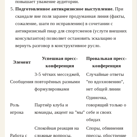
повышает уважение аудитории.
Подготовленное антикризисное выступление.
При
скандале вне поля заранее продуманная линия (факты,
сожаление, шаги по исправлению) в сочетании с
антикризисный пиар для спортсменов (услуги внешних
консультантов) позволяет остановить эскалацию и
вернуть разговор в конструктивное русло.
Успешная пресс-
Провальная пресс-
Элемент
конференция
конференция
3-5 чётких месседжей,
Случайные ответы
Сообщения
повторённых разными
"по вдохновению",
формулировками
нет общей линии
Одиночка,
Роль
Партнёр клуба и
говорящий только о
игрока
команды, акцент на "мы"
себе и своих
обидах
Спокойная реакция на
Споры, обвинения
Работа с
сложные вопросы,
прессы, обострение