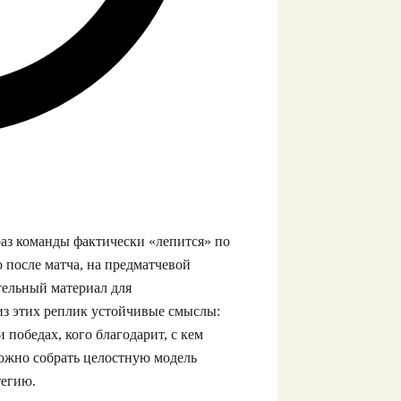
раз команды фактически «лепится» по
 после матча, на предматчевой
тельный материал для
з этих реплик устойчивые смыслы:
 победах, кого благодарит, с кем
ожно собрать целостную модель
тегию.