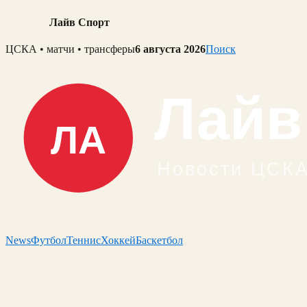
Лайв Спорт
Skip
ЦСКА • матчи • трансферы
6 августа 2026
Поиск
to
content
News
Футбол
Теннис
Хоккей
Баскетбол