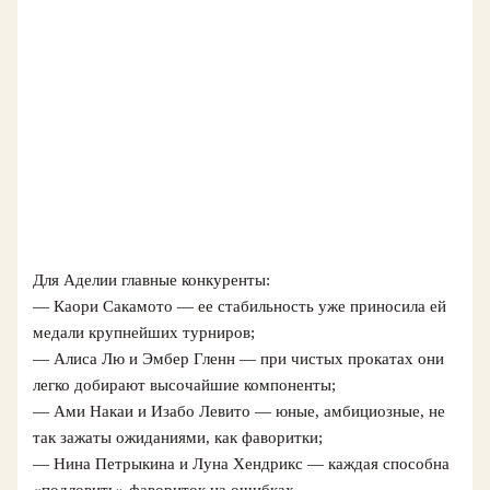
Для Аделии главные конкуренты:
— Каори Сакамото — ее стабильность уже приносила ей
медали крупнейших турниров;
— Алиса Лю и Эмбер Гленн — при чистых прокатах они
легко добирают высочайшие компоненты;
— Ами Накаи и Изабо Левито — юные, амбициозные, не
так зажаты ожиданиями, как фаворитки;
— Нина Петрыкина и Луна Хендрикс — каждая способна
«подловить» фавориток на ошибках.