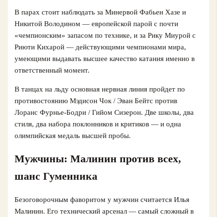
В парах стоит наблюдать за Минервой Фабьен Хазе и
Никитой Володином — европейской парой с почти
«чемпионским» запасом по технике, и за Рику Миурой с
Риюти Кихарой — действующими чемпионами мира,
умеющими выдавать высшее качество катания именно в
ответственный момент.
В танцах на льду основная нервная линия пройдет по
противостоянию Мэдисон Чок / Эван Бейтс против
Лоранс Фурнье-Бодри / Гийом Сизерон. Две школы, два
стиля, два набора поклонников и критиков — и одна
олимпийская медаль высшей пробы.
Мужчины: Малинин против всех,
шанс Гуменника
Безоговорочным фаворитом у мужчин считается Илья
Малинин. Его технический арсенал — самый сложный в