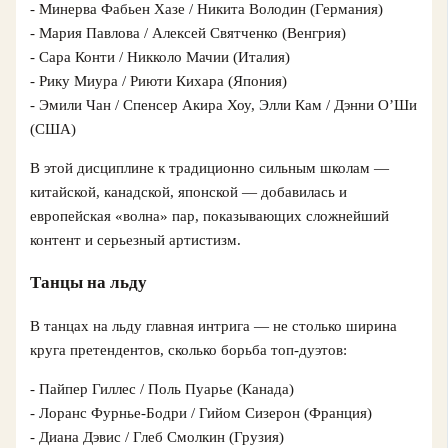
- Минерва Фабьен Хазе / Никита Володин (Германия)
- Мария Павлова / Алексей Святченко (Венгрия)
- Сара Конти / Никколо Мачии (Италия)
- Рику Миура / Риюти Кихара (Япония)
- Эмили Чан / Спенсер Акира Хоу, Элли Кам / Дэнни О’Ши
(США)
В этой дисциплине к традиционно сильным школам —
китайской, канадской, японской — добавилась и
европейская «волна» пар, показывающих сложнейший
контент и серьезный артистизм.
Танцы на льду
В танцах на льду главная интрига — не столько ширина
круга претендентов, сколько борьба топ‑дуэтов:
- Пайпер Гиллес / Поль Пуарье (Канада)
- Лоранс Фурнье-Бодри / Гийом Сизерон (Франция)
- Диана Дэвис / Глеб Смолкин (Грузия)