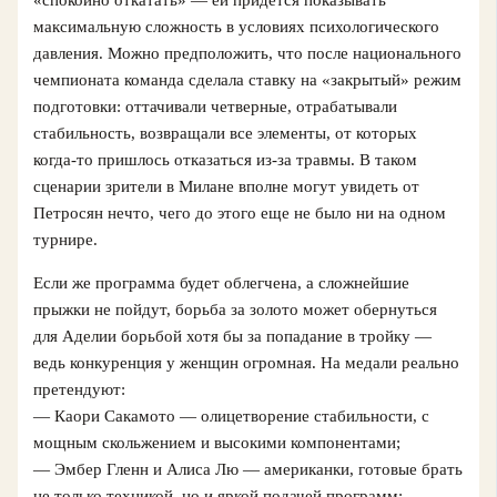
«спокойно откатать» — ей придется показывать
максимальную сложность в условиях психологического
давления. Можно предположить, что после национального
чемпионата команда сделала ставку на «закрытый» режим
подготовки: оттачивали четверные, отрабатывали
стабильность, возвращали все элементы, от которых
когда‑то пришлось отказаться из‑за травмы. В таком
сценарии зрители в Милане вполне могут увидеть от
Петросян нечто, чего до этого еще не было ни на одном
турнире.
Если же программа будет облегчена, а сложнейшие
прыжки не пойдут, борьба за золото может обернуться
для Аделии борьбой хотя бы за попадание в тройку —
ведь конкуренция у женщин огромная. На медали реально
претендуют:
— Каори Сакамото — олицетворение стабильности, с
мощным скольжением и высокими компонентами;
— Эмбер Гленн и Алиса Лю — американки, готовые брать
не только техникой, но и яркой подачей программ;