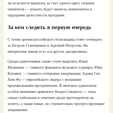
ли получится выиграть за счет одного-двух сильных
элементов — решать будут нюансы, компоненты и
ощущение целостности программ.
За кем следить в первую очередь
С точки зрения российского болельщика ответ очевиден:
за Петром Гуменником и Аделией Петросян. Но
интересные имена есть и в других дисциплинах.
Среди одиночников также стоит выделить Илью
Малинина — главного фаворита мужского турнира; Юму
Кагияму — главного соперника американца; Адама Сяо
Хим Фа — европейского лидера с мощными
произвольными программами. В женском одиночном
особое внимание привлечет Каори Сакамото — пока
самая стабильная и опытная среди претенденток на
золото, а также юные, но стремительно прогрессирующие
американки.