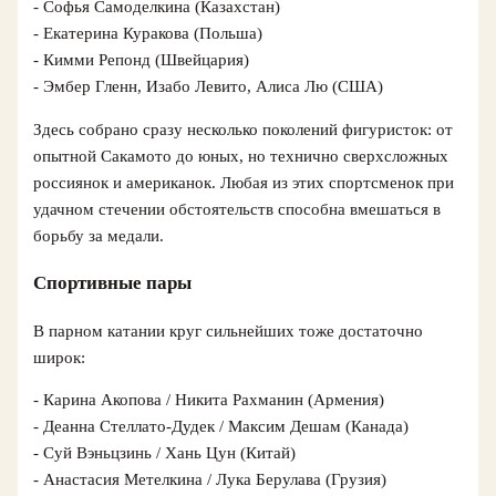
- Софья Самоделкина (Казахстан)
- Екатерина Куракова (Польша)
- Кимми Репонд (Швейцария)
- Эмбер Гленн, Изабо Левито, Алиса Лю (США)
Здесь собрано сразу несколько поколений фигуристок: от
опытной Сакамото до юных, но технично сверхсложных
россиянок и американок. Любая из этих спортсменок при
удачном стечении обстоятельств способна вмешаться в
борьбу за медали.
Спортивные пары
В парном катании круг сильнейших тоже достаточно
широк:
- Карина Акопова / Никита Рахманин (Армения)
- Деанна Стеллато-Дудек / Максим Дешам (Канада)
- Суй Вэньцзинь / Хань Цун (Китай)
- Анастасия Метелкина / Лука Берулава (Грузия)