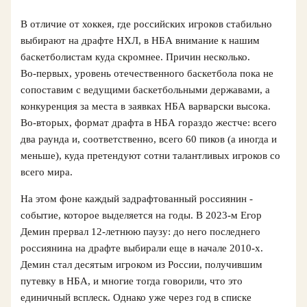
В отличие от хоккея, где российских игроков стабильно
выбирают на драфте НХЛ, в НБА внимание к нашим
баскетболистам куда скромнее. Причин несколько.
Во‑первых, уровень отечественного баскетбола пока не
сопоставим с ведущими баскетбольными державами, а
конкуренция за места в заявках НБА варварски высока.
Во‑вторых, формат драфта в НБА гораздо жестче: всего
два раунда и, соответственно, всего 60 пиков (а иногда и
меньше), куда претендуют сотни талантливых игроков со
всего мира.
На этом фоне каждый задрафтованный россиянин -
событие, которое выделяется на годы. В 2023‑м Егор
Демин прервал 12‑летнюю паузу: до него последнего
россиянина на драфте выбирали еще в начале 2010‑х.
Демин стал десятым игроком из России, получившим
путевку в НБА, и многие тогда говорили, что это
единичный всплеск. Однако уже через год в списке