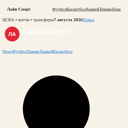
Лайв Спорт
Футбол
Баскетбол
Хоккей
Теннис
Бокс
Skip
ЦСКА • матчи • трансферы
7 августа 2026
Поиск
to
content
News
Футбол
Теннис
Хоккей
Баскетбол