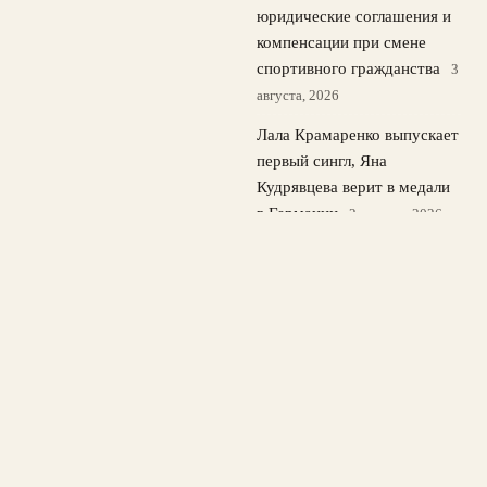
юридические соглашения и
компенсации при смене
спортивного гражданства
3
августа, 2026
Лала Крамаренко выпускает
первый сингл, Яна
Кудрявцева верит в медали
в Германии
2 августа, 2026
© 2026 Лайв Спорт
Новости ЦСКА
News
Баскетбол
Бокс