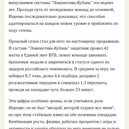
выпускников системы "Локомотива-Кубань" последних
лет. Проходя путь от молодежных команд до основной,
Ищенко последовательно доказывал, что способен
адаптироваться на каждом новом уровне и прибавлять по
ходу сезона.
Прошлый сезон стал для него по-настоящему прорывным.
В составе "Локомотива-Кубань" защитник провел 42
матча в Единой лиге ВТБ, помог команде завоевать
бронзовые медали и закрепиться в статусе одного из
лидеров российского чемпионата. В среднем за игру он
набирал 8,7 очка, делал 4,6 подбора, раздавал 2
результативные передачи и совершал 1,3 перехвата,
проводя на площадке чуть больше 23 минут.
Эти цифры особенно ценны, если учитывать роль
Ищенко: он не был "звездой, которой отдают все мячи",
но при этом стабильно влиял на обе половины площадки.
Комбинация роста, физики, рабочих процентов с игры и
активности в защите обратила на него внимание не только