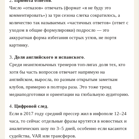
2.
Прямота ответов
.
Число «отказов» отвечать (формат «я не буду это
комментировать») за три сезона слегка сократилось, а
количество так называемых «частичных ответов» (ответ с
уходом в общие формулировки) подросло — это
аккуратная форма избегания острых углов, не портя
картинку.
3.
Доля английского и испанского
.
Среди неанглоязычных тренеров топ‑лигах доля тех, кто
хотя бы часть вопросов отвечает напрямую на
английском, выросла, по разным открытым заметкам
клубов, примерно в полтора раза. Это тоже тренд
медиаподготовки и ориентации на глобальную аудиторию.
4.
Цифровой след
.
Если в 2017 году средний прессер жил в инфополе 12–24
часа, то сейчас отдельные фразы крутятся в новостных и
аналитических шоу по 3–5 дней, особенно если касаются
судейства, VAR или трансферов.