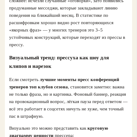
сложнее: исчезли случайные «оговорки», зато появились
продуманные месседжи, которые закладывают линию
поведения на ближайший месяц. В статистике по
расшифровкам хорошо видно рост повторяющихся
«якорных фраз» — у многих тренеров это 3–5
устойчивых конструкций, которые переходят из прессы в
прессу.
Визуальный тренд: прессуха как шоу для
клипов и нарезок
Если смотреть
лучшие моменты пресс конференций
тренеров топ клубов сезона
, становится заметно: важна
не только фраза, но и картинка. Фоновый баннер, реакция
на провокационный вопрос, лёгкая пауза перед ответом —
всё это работает в соцсетях ничуть не хуже, чем точный
пас в штрафную.
Визуально это можно представить как
круговую
диаграмму ценности
прессера: